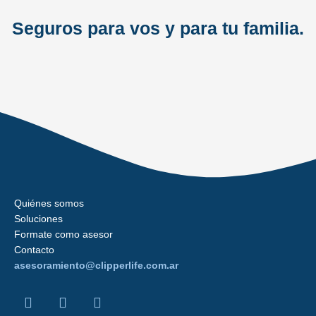
Seguros para vos y para tu familia.
Quiénes somos
Soluciones
Formate como asesor
Contacto
asesoramiento@clipperlife.com.ar
F
L
I
a
i
n