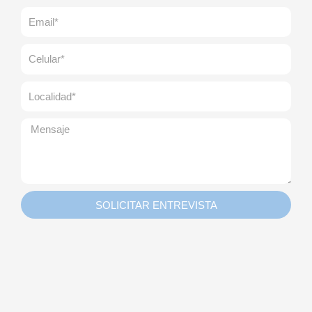
apellido
Email
Celular
Localidad
Message
SOLICITAR ENTREVISTA