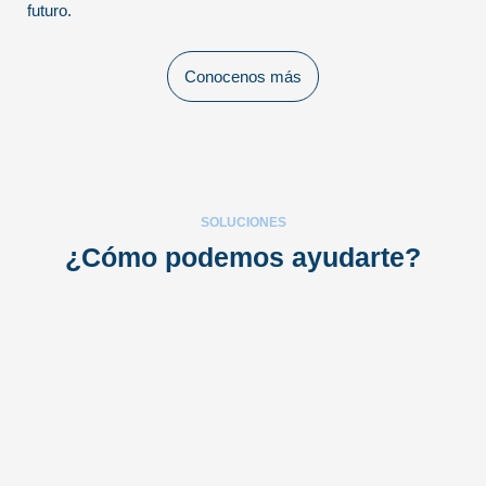
futuro.
Conocenos más
SOLUCIONES
¿Cómo podemos ayudarte?
Previous
Next