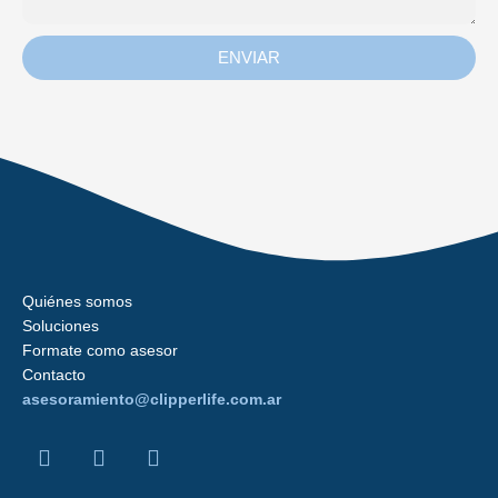
ENVIAR
Quiénes somos
Soluciones
Formate como asesor
Contacto
asesoramiento@clipperlife.com.ar
F
L
I
a
i
n
c
n
s